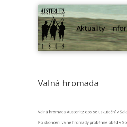
Aktuality
Info
Valná hromada
Valná hromada Austerlitz ops se uskuteční v Sal
Po skončení valné hromady proběhne oběd v Sok