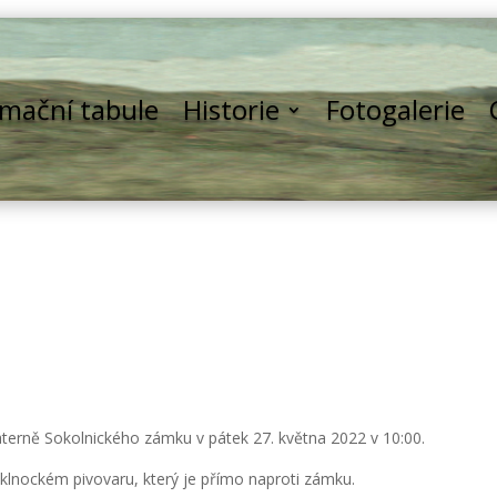
rmační tabule
Historie
Fotogalerie
aterně Sokolnického zámku v pátek 27. května 2022 v 10:00.
lnockém pivovaru, který je přímo naproti zámku.