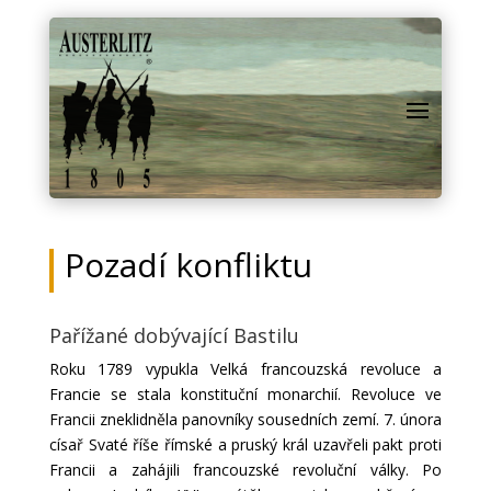
Pozadí konfliktu
Pařížané dobývající Bastilu
Roku 1789 vypukla Velká francouzská revoluce a
Francie se stala konstituční monarchií. Revoluce ve
Francii zneklidněla panovníky sousedních zemí. 7. února
císař Svaté říše římské a pruský král uzavřeli pakt proti
Francii a zahájili francouzské revoluční války. Po