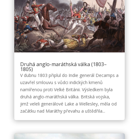
Druhá anglo-maráthská válka (1803–
1805)
V dubnu 1803 připlul do Indie generál Decamps a
uzavřel smlouvu s vůdci indických kmenů
namířenou proti Velké Británii. Výsledkem byla
druhá anglo-maráthská válka. Britská vojska,
jimž veleli generálové Lake a Wellesley, měla od
začátku nad Maráthy převahu a uštědřila...