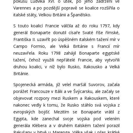
pokusu Ludvíka XVI. o útěk, po jeho zadržení ve
Varennes a po pozdější popravě se koalice rozšířila o
italské státy, Velkou Británii a Španělsko.
S touto koalicí Francie válčila až do roku 1797, kdy
generál Bonaparte donutil císaře Svaté říše římské,
Františka II. uzavřít po úspěšném italském tažení mír v
Campo Formio, ale Velká Británie s Francií mír
neuzavřela. Roku 1798 zahájil Bonaparte egyptské
tažení, čehož využili nepřátelé Francie, aby vytvořili
druhou koalici, v níž bylo Rusko, Rakousko a Velká
Británie.
Spojenecká armáda, jíž velel maršál Suvorov, začala
porážet Francouze v Itálii a ve Švýcarsku, ale začaly se
objevovat rozpory mezi Ruskem a Rakouskem, které
nakonec vedly k tomu, že Rusko stáhlo svá vojska z
evropských bojišť. Mezitím se Bonaparte vrátil z
Egypta, kde zanechal svoje vojska pod velením
generála Klébera a v druhém italském tažení porazil
Rakušany v bitvě u Marenga. Válka však i přes krátké