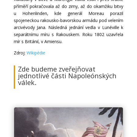
příměří pokračovala až do zimy, až do okamžiku bitvy
u Hohenlinden, kde generál Moreau porazil
spojeneckou rakousko-bavorskou armádu pod velením
arcivévody Jana. Následná jednání vedla v Lunéville k
separátnímu míru s Rakouskem. Roku 1802 uzavřela
mír s Británií, v Amiensu.
Zdroj:
Wikipédie
Zde budeme zveřejňovat
jednotlivé části Napoleónských
válek.