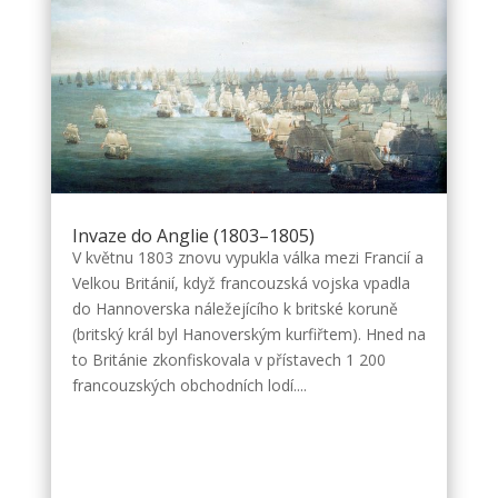
Invaze do Anglie (1803–1805)
V květnu 1803 znovu vypukla válka mezi Francií a
Velkou Británií, když francouzská vojska vpadla
do Hannoverska náležejícího k britské koruně
(britský král byl Hanoverským kurfiřtem). Hned na
to Británie zkonfiskovala v přístavech 1 200
francouzských obchodních lodí....