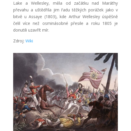
Lake a Wellesley, měla od začátku nad Maráthy
převahu a uštědřila jim řadu těžkých porážek jako v
bitvě u Assaye (1803), kde Arthur Wellesley úspěšně
čelil více než osminásobné přesile a roku 1805 je
donutili uzavřít mír.
Zdroj:
Wiki