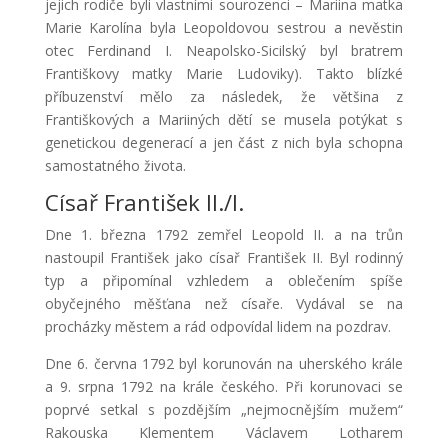
jejich rodiče byli vlastními sourozenci – Mariina matka
Marie Karolína byla Leopoldovou sestrou a nevěstin
otec Ferdinand I. Neapolsko-Sicilský byl bratrem
Františkovy matky Marie Ludoviky). Takto blízké
příbuzenství mělo za následek, že většina z
Františkových a Mariiných dětí se musela potýkat s
genetickou degenerací a jen část z nich byla schopna
samostatného života.
Císař František II./I.
Dne 1. března 1792 zemřel Leopold II. a na trůn
nastoupil František jako císař František II. Byl rodinný
typ a připomínal vzhledem a oblečením spíše
obyčejného měšťana než císaře. Vydával se na
procházky městem a rád odpovídal lidem na pozdrav.
Dne 6. června 1792 byl korunován na uherského krále
a 9. srpna 1792 na krále českého. Při korunovaci se
poprvé setkal s pozdějším „nejmocnějším mužem“
Rakouska Klementem Václavem Lotharem