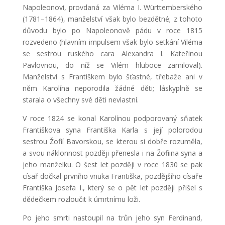
Napoleonovi, provdaná za Viléma I. Württemberského
(1781–1864), manželství však bylo bezdětné; z tohoto
důvodu bylo po Napoleonově pádu v roce 1815
rozvedeno (hlavním impulsem však bylo setkání Viléma
se sestrou ruského cara Alexandra I. Kateřinou
Pavlovnou, do níž se Vilém hluboce zamiloval).
Manželství s Františkem bylo šťastné, třebaže ani v
něm Karolína neporodila žádné děti; láskyplně se
starala o všechny své děti nevlastní.
V roce 1824 se konal Karolínou podporovaný sňatek
Františkova syna Františka Karla s její polorodou
sestrou Žofií Bavorskou, se kterou si dobře rozuměla,
a svou náklonnost později přenesla i na Žofiina syna a
jeho manželku. O šest let později v roce 1830 se pak
císař dočkal prvního vnuka Františka, pozdějšího císaře
Františka Josefa I., který se o pět let později přišel s
dědečkem rozloučit k úmrtnímu loži.
Po jeho smrti nastoupil na trůn jeho syn Ferdinand,