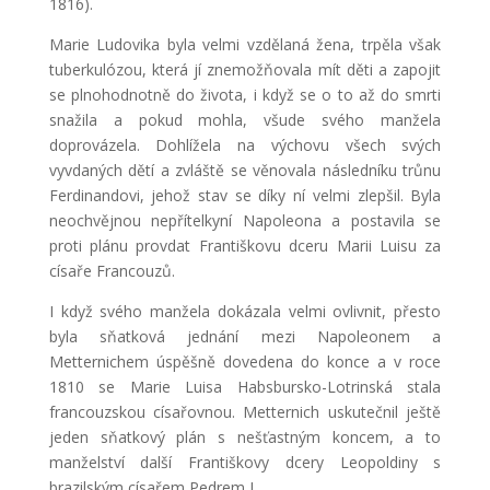
1816).
Marie Ludovika byla velmi vzdělaná žena, trpěla však
tuberkulózou, která jí znemožňovala mít děti a zapojit
se plnohodnotně do života, i když se o to až do smrti
snažila a pokud mohla, všude svého manžela
doprovázela. Dohlížela na výchovu všech svých
vyvdaných dětí a zvláště se věnovala následníku trůnu
Ferdinandovi, jehož stav se díky ní velmi zlepšil. Byla
neochvějnou nepřítelkyní Napoleona a postavila se
proti plánu provdat Františkovu dceru Marii Luisu za
císaře Francouzů.
I když svého manžela dokázala velmi ovlivnit, přesto
byla sňatková jednání mezi Napoleonem a
Metternichem úspěšně dovedena do konce a v roce
1810 se Marie Luisa Habsbursko-Lotrinská stala
francouzskou císařovnou. Metternich uskutečnil ještě
jeden sňatkový plán s nešťastným koncem, a to
manželství další Františkovy dcery Leopoldiny s
brazilským císařem Pedrem I.