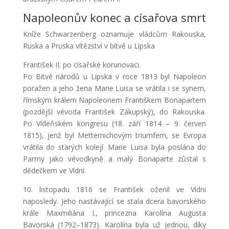
Napoleonův konec a císařova smrt
Kníže Schwarzenberg oznamuje vládcům Rakouska,
Ruska a Pruska vítězství v bitvě u Lipska
František II. po císařské korunovaci.
Po Bitvě národů u Lipska v roce 1813 byl Napoleon
poražen a jeho žena Marie Luisa se vrátila i se synem,
římským králem Napoleonem Františkem Bonapartem
(pozdější vévoda František Zákupský), do Rakouska.
Po Vídeňském kongresu (18. září 1814 – 9. červen
1815), jenž byl Metternichovým triumfem, se Evropa
vrátila do starých kolejí. Marie Luisa byla poslána do
Parmy jako vévodkyně a malý Bonaparte zůstal s
dědečkem ve Vídni.
10. listopadu 1816 se František oženil ve Vídni
naposledy. Jeho nastávající se stala dcera bavorského
krále Maxmiliána I., princezna Karolína Augusta
Bavorská (1792–1873). Karolína byla už jednou, díky