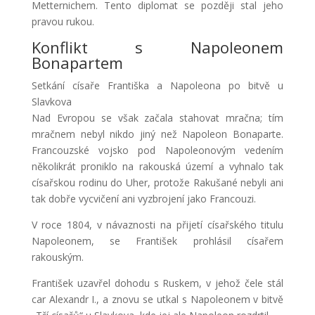
Metternichem. Tento diplomat se později stal jeho
pravou rukou.
Konflikt s Napoleonem
Bonapartem
Setkání císaře Františka a Napoleona po bitvě u
Slavkova
Nad Evropou se však začala stahovat mračna; tím
mračnem nebyl nikdo jiný než Napoleon Bonaparte.
Francouzské vojsko pod Napoleonovým vedením
několikrát proniklo na rakouská území a vyhnalo tak
císařskou rodinu do Uher, protože Rakušané nebyli ani
tak dobře vycvičení ani vyzbrojení jako Francouzi.
V roce 1804, v návaznosti na přijetí císařského titulu
Napoleonem, se František prohlásil císařem
rakouským.
František uzavřel dohodu s Ruskem, v jehož čele stál
car Alexandr I., a znovu se utkal s Napoleonem v bitvě