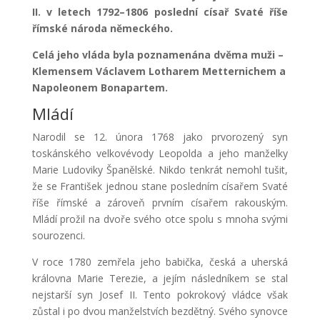
II. v letech 1792–1806 poslední císař Svaté říše
římské národa německého.
Celá jeho vláda byla poznamenána dvěma muži –
Klemensem Václavem Lotharem Metternichem a
Napoleonem Bonapartem.
Mládí
Narodil se 12. února 1768 jako prvorozený syn
toskánského velkovévody Leopolda a jeho manželky
Marie Ludoviky Španělské. Nikdo tenkrát nemohl tušit,
že se František jednou stane posledním císařem Svaté
říše římské a zároveň prvním císařem rakouským.
Mládí prožil na dvoře svého otce spolu s mnoha svými
sourozenci.
V roce 1780 zemřela jeho babička, česká a uherská
královna Marie Terezie, a jejím následníkem se stal
nejstarší syn Josef II. Tento pokrokový vládce však
zůstal i po dvou manželstvích bezdětný. Svého synovce