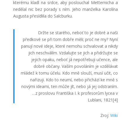
kterému kladl na srdce, aby poslouchal Metternicha a
nedělal nic bez porady s ním. Jeho manželka Karolína
Augusta přesídlila do Salcburku.
Držte se starého, neboť to je dobré a naši
předkové se při tom dobře měli; proč ne my? Nyní
panují nové ideje, které nemohu schvalovat a nikdy
jich neschválím. Vzdalujte se jich a přidržujte se
jejich opaku, neboť já nepotřebuji učence, ale
dobré občany. Vaším povoláním je vzdělávat
mládež k tomu účelu. Kdo mně slouží, musí učit, co
nařizuji. Kdo to neumí, nebo přichází ke mně s
novými ideami, ten může jít, nebo já jej odstraním.
…z proslovu Františka I. k profesorům lycea v
Lublani, 1821[4]
Zroj:
Wiki