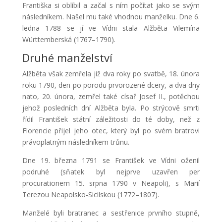
Františka si oblíbil a začal s ním počítat jako se svým
následníkem. Našel mu také vhodnou manželku. Dne 6.
ledna 1788 se jí ve Vídni stala Alžběta Vilemína
Württemberská (1767–1790).
Druhé manželství
Alžběta však zemřela již dva roky po svatbě, 18. února
roku 1790, den po porodu prvorozené dcery, a dva dny
nato, 20. února, zemřel také císař Josef II., potěchou
jehož posledních dní Alžběta byla. Po strýcově smrti
řídil František státní záležitosti do té doby, než z
Florencie přijel jeho otec, který byl po svém bratrovi
právoplatným následníkem trůnu.
Dne 19. března 1791 se František ve Vídni oženil
podruhé (sňatek byl nejprve uzavřen per
procurationem 15. srpna 1790 v Neapoli), s Marií
Terezou Neapolsko-Sicilskou (1772–1807).
Manželé byli bratranec a sestřenice prvního stupně,