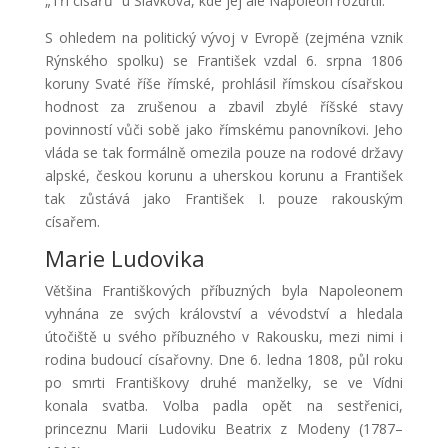
„Tří císařů“ u Slavkova, kde jej ale Napoleon rozdrtil.
S ohledem na politický vývoj v Evropě (zejména vznik
Rýnského spolku) se František vzdal 6. srpna 1806
koruny Svaté říše římské, prohlásil římskou císařskou
hodnost za zrušenou a zbavil zbylé říšské stavy
povinností vůči sobě jako římskému panovníkovi. Jeho
vláda se tak formálně omezila pouze na rodové državy
alpské, českou korunu a uherskou korunu a František
tak zůstává jako František I. pouze rakouským
císařem.
Marie Ludovika
Většina Františkových příbuzných byla Napoleonem
vyhnána ze svých království a vévodství a hledala
útočiště u svého příbuzného v Rakousku, mezi nimi i
rodina budoucí císařovny. Dne 6. ledna 1808, půl roku
po smrti Františkovy druhé manželky, se ve Vídni
konala svatba. Volba padla opět na sestřenici,
princeznu Marii Ludoviku Beatrix z Modeny (1787–