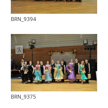
BRN_9394
BRN_9375