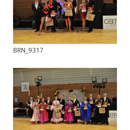
BRN_9317