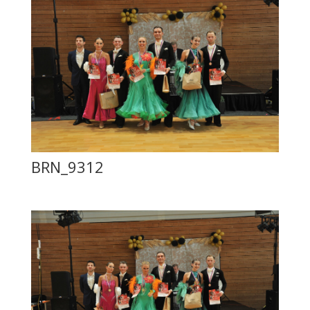
BRN_9312