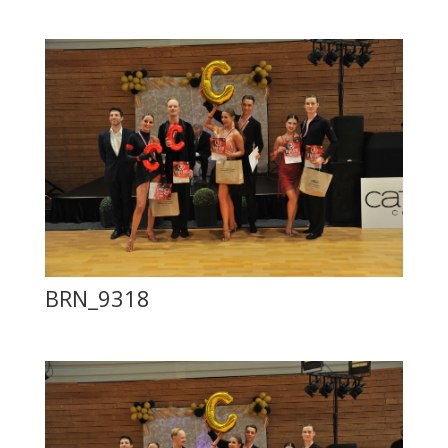
BRN_9318