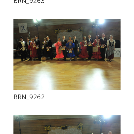
BRN_9263
BRN_9262