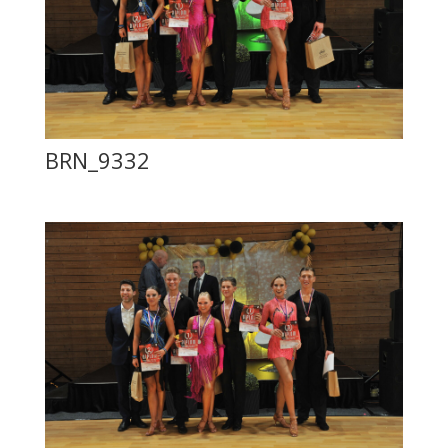
BRN_9332