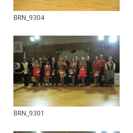
BRN_9304
BRN_9301