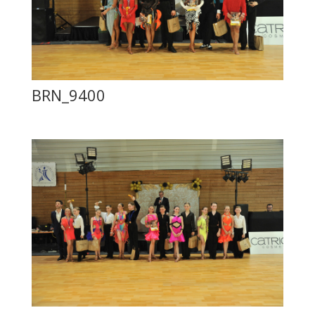
BRN_9400