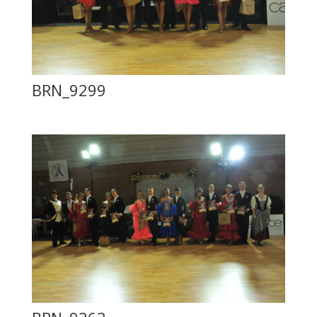
BRN_9299